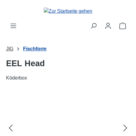
alt springen
Ware
JIG
Fischform
EEL Head
Köderbox
Bildergalerie überspringen