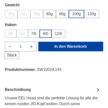
auswählen
Gewicht
30g
40g
50g
60g
80g
100g
120g
(Diese Option ist zurzeit nicht verfügbar.)
(Diese Option ist zurzeit nicht verfügbar.)
(Diese Option ist zurzeit nicht verfügbar.)
auswählen
Haken
4/0
6/0
7/0
8/0
12/0
(Diese Option ist zurzeit nicht verfügbar.)
(Diese Option ist zurzeit nicht verfügbar.)
Produkt Anzahl: Gib den gewünschten Wert e
In den Warenkorb
Stück
Produktnummer:
SW10024.143
Beschreibung
Unsere EEL Head sind die perfekte Lösung für alle die
keinen runden JIG Kopf wollen. Durch seine