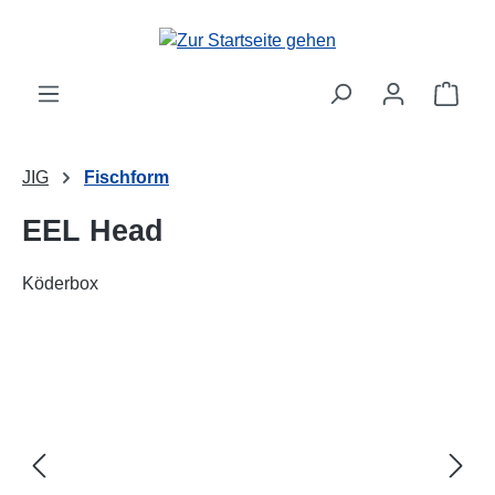
alt springen
Ware
JIG
Fischform
EEL Head
Köderbox
Bildergalerie überspringen