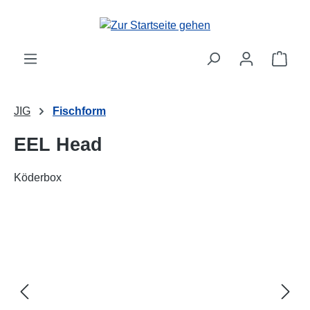
alt springen
Ware
JIG
Fischform
EEL Head
Köderbox
Bildergalerie überspringen