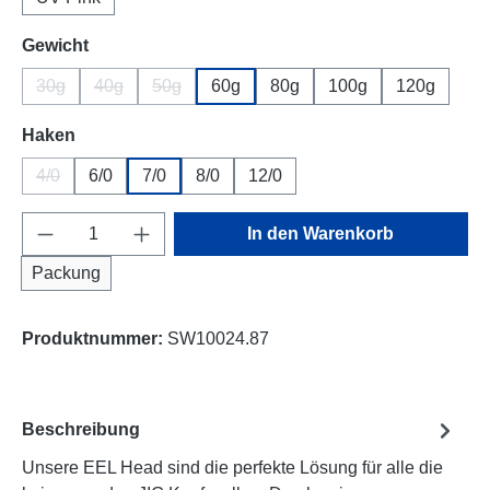
auswählen
Gewicht
30g
40g
50g
60g
80g
100g
120g
(Diese Option ist zurzeit nicht verfügbar.)
(Diese Option ist zurzeit nicht verfügbar.)
(Diese Option ist zurzeit nicht verfügbar.)
auswählen
Haken
4/0
6/0
7/0
8/0
12/0
(Diese Option ist zurzeit nicht verfügbar.)
Produkt Anzahl: Gib den gewünschten Wert e
In den Warenkorb
Packung
Produktnummer:
SW10024.87
Beschreibung
Unsere EEL Head sind die perfekte Lösung für alle die