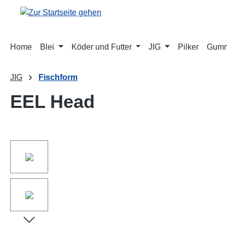
springen
Zur Hauptnavigation springen
Home
Blei
Köder und Futter
JIG
Pilker
Gumm
JIG
Fischform
EEL Head
Bildergalerie überspringen