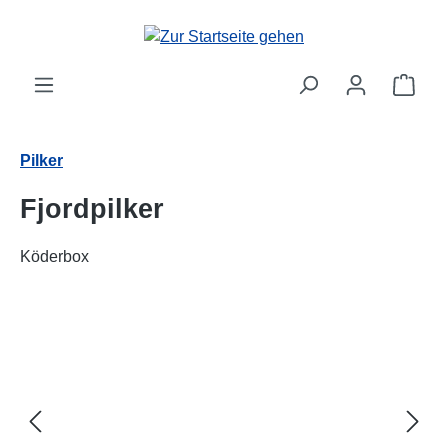
alt springen
Ware
Pilker
Fjordpilker
Köderbox
Bildergalerie überspringen