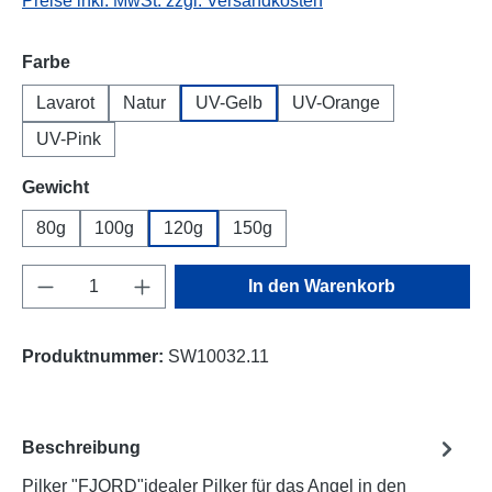
Preise inkl. MwSt. zzgl. Versandkosten
auswählen
Farbe
Lavarot
Natur
UV-Gelb
UV-Orange
UV-Pink
auswählen
Gewicht
80g
100g
120g
150g
Produkt Anzahl: Gib den gewünschten Wert e
In den Warenkorb
Produktnummer:
SW10032.11
Beschreibung
Pilker "FJORD"idealer Pilker für das Angel in den