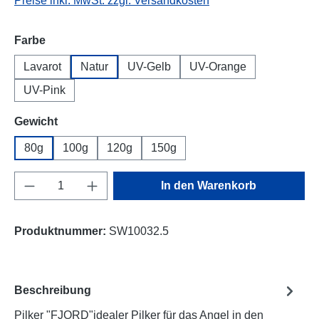
Preise inkl. MwSt. zzgl. Versandkosten
auswählen
Farbe
Lavarot
Natur
UV-Gelb
UV-Orange
UV-Pink
auswählen
Gewicht
80g
100g
120g
150g
Produkt Anzahl: Gib den gewünschten Wert e
In den Warenkorb
Produktnummer:
SW10032.5
Beschreibung
Pilker "FJORD"idealer Pilker für das Angel in den