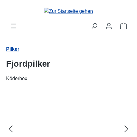
alt springen
Ware
Pilker
Fjordpilker
Köderbox
Bildergalerie überspringen