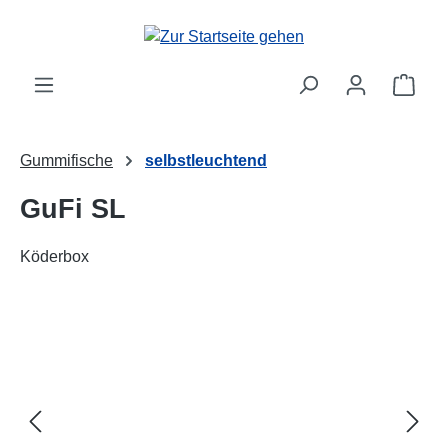
alt springen
Ware
Gummifische
selbstleuchtend
GuFi SL
Köderbox
Bildergalerie überspringen