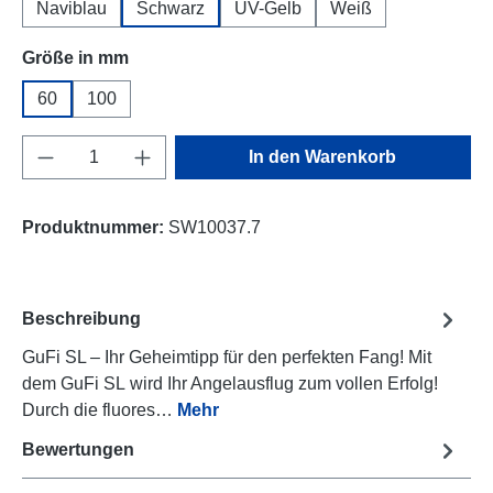
Naviblau
Schwarz
UV-Gelb
Weiß
auswählen
Größe in mm
60
100
Produkt Anzahl: Gib den gewünschten Wert e
In den Warenkorb
Produktnummer:
SW10037.7
Beschreibung
GuFi SL – Ihr Geheimtipp für den perfekten Fang! Mit
dem GuFi SL wird Ihr Angelausflug zum vollen Erfolg!
Durch die fluores…
Mehr
Bewertungen