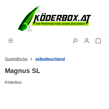
alt springen
Ware
Gummifische
selbstleuchtend
Magnus SL
Köderbox
Bildergalerie überspringen