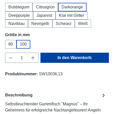
Bubblegum
Citrusgrün
Darkorange
Deeppurple
Japanrot
Klar mit Glitter
Naviblau
Neongelb
Schwarz
Weiß
auswählen
Größe in mm
80
100
Produkt Anzahl: Gib den gewünschten Wert e
In den Warenkorb
Produktnummer:
SW10036.13
Beschreibung
Selbstleuchtender Gummifisch "Magnus" – Ihr
Geheimnis für erfolgreiche Nachtangeltouren! Angeln