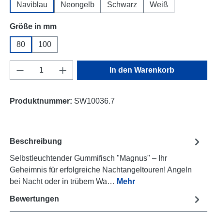
Naviblau
Neongelb
Schwarz
Weiß
auswählen
Größe in mm
80
100
Produkt Anzahl: Gib den gewünschten Wert e
In den Warenkorb
Produktnummer:
SW10036.7
Beschreibung
Selbstleuchtender Gummifisch "Magnus" – Ihr
Geheimnis für erfolgreiche Nachtangeltouren! Angeln
bei Nacht oder in trübem Wa…
Mehr
Bewertungen