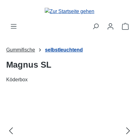
alt springen
Ware
Gummifische
selbstleuchtend
Magnus SL
Köderbox
Bildergalerie überspringen