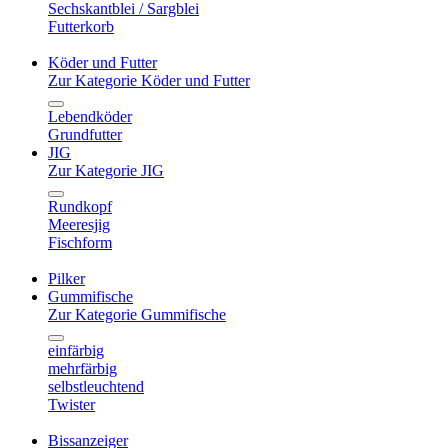
Sechskantblei / Sargblei
Futterkorb
Köder und Futter
Zur Kategorie Köder und Futter
Lebendköder
Grundfutter
JIG
Zur Kategorie JIG
Rundkopf
Meeresjig
Fischform
Pilker
Gummifische
Zur Kategorie Gummifische
einfärbig
mehrfärbig
selbstleuchtend
Twister
Bissanzeiger