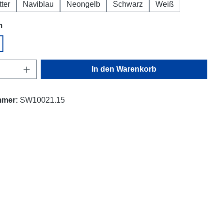
tter
Naviblau
Neongelb
Schwarz
Weiß
auswählen
m
Anzahl: Gib den gewünschten Wert ein oder
In den Warenkorb
mmer:
SW10021.15