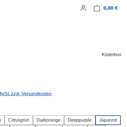
0,00 €
Ware
Köderbox
 MwSt. zzgl. Versandkosten
hlen
m
Citrusgrün
Darkorange
Deeppurple
Japanrot