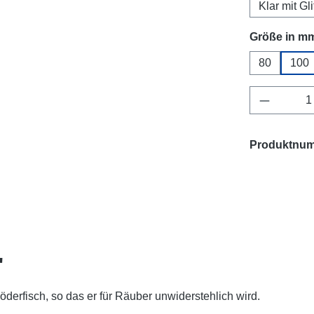
Klar mit Gli
Größe in m
80
100
Produkt 
Produktnu
"
öderfisch, so das er für Räuber unwiderstehlich wird.