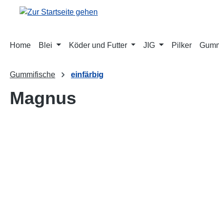
springen
Zur Hauptnavigation springen
Home
Blei
Köder und Futter
JIG
Pilker
Gumm
Gummifische
einfärbig
Magnus
Bildergalerie überspringen