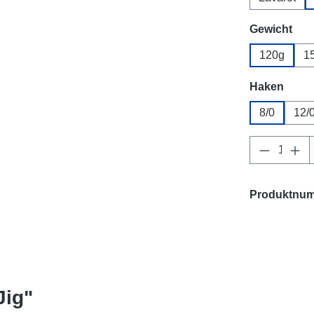
aus
Gewicht
120g
1
ausw
Haken
8/0
12/
Produkt 
Produktnu
Jig"