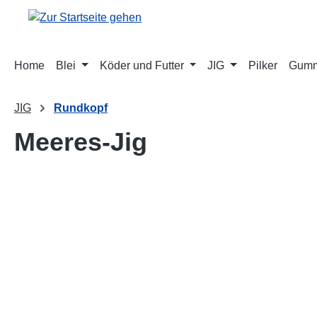
springen
Zur Hauptnavigation springen
Home
Blei
Köder und Futter
JIG
Pilker
Gumm
JIG
Rundkopf
Meeres-Jig
Bildergalerie überspringen