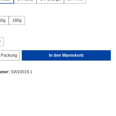
wählen
50g
180g
ählen
0
Anzahl: Gib den gewünschten Wert ein oder
Packung
In den Warenkorb
mmer:
SW10019.1