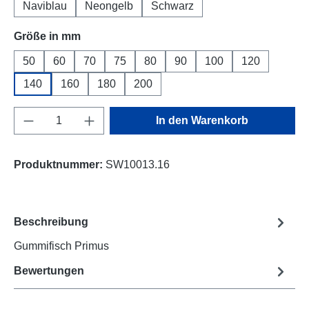
Naviblau
Neongelb
Schwarz
auswählen
Größe in mm
50
60
70
75
80
90
100
120
140
160
180
200
Produkt Anzahl: Gib den gewünschten Wert e
In den Warenkorb
Produktnummer:
SW10013.16
Beschreibung
Gummifisch Primus
Bewertungen