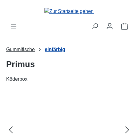
alt springen
Ware
Gummifische
einfärbig
Primus
Köderbox
Bildergalerie überspringen