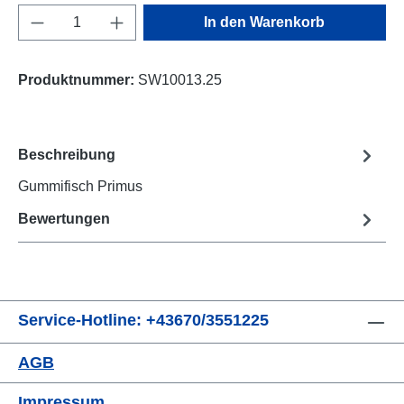
Produkt Anzahl: Gib den gewünschten Wert e
In den Warenkorb
Produktnummer:
SW10013.25
Beschreibung
Gummifisch Primus
Bewertungen
Service-Hotline: +43670/3551225
AGB
Impressum