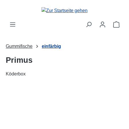
alt springen
Ware
Gummifische
einfärbig
Primus
Köderbox
Bildergalerie überspringen