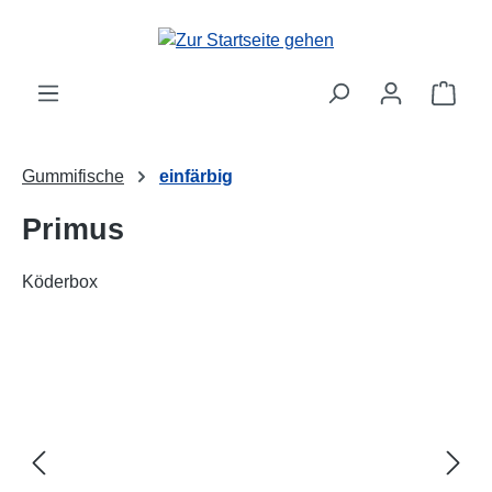
alt springen
Ware
Gummifische
einfärbig
Primus
Köderbox
Bildergalerie überspringen