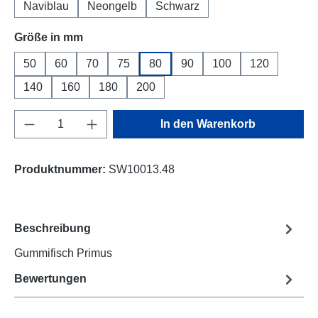
Naviblau
Neongelb
Schwarz
auswählen
Größe in mm
50
60
70
75
80
90
100
120
140
160
180
200
Produkt Anzahl: Gib den gewünschten Wert e
In den Warenkorb
Produktnummer:
SW10013.48
Beschreibung
Gummifisch Primus
Bewertungen