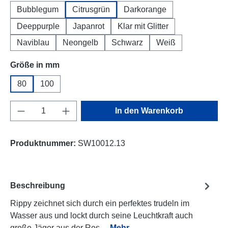
Bubblegum
Citrusgrün
Darkorange
Deeppurple
Japanrot
Klar mit Glitter
Naviblau
Neongelb
Schwarz
Weiß
auswählen
Größe in mm
80
100
Produkt Anzahl: Gib den gewünschten Wert e
In den Warenkorb
Produktnummer:
SW10012.13
Beschreibung
Rippy zeichnet sich durch ein perfektes trudeln im
Wasser aus und lockt durch seine Leuchtkraft auch
große Jäger aus der Res…
Mehr