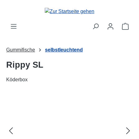
alt springen
Ware
Gummifische
selbstleuchtend
Rippy SL
Köderbox
Bildergalerie überspringen