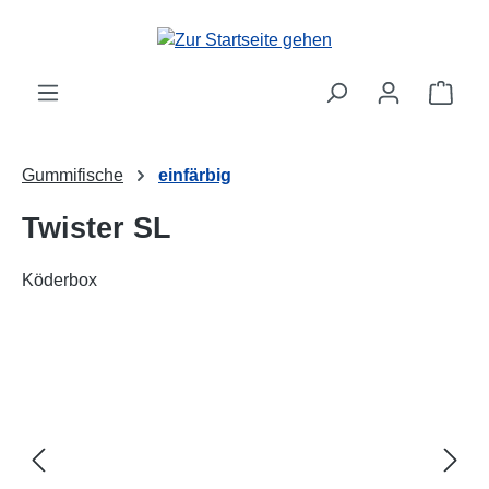
alt springen
Ware
Gummifische
einfärbig
Twister SL
Köderbox
Bildergalerie überspringen