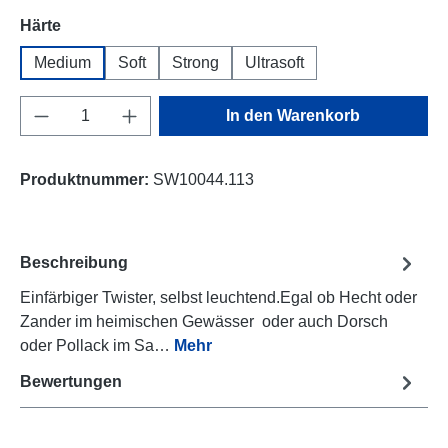
auswählen
Härte
Medium
Soft
Strong
Ultrasoft
Produkt Anzahl: Gib den gewünschten Wert e
In den Warenkorb
Produktnummer:
SW10044.113
Beschreibung
Einfärbiger Twister, selbst leuchtend.Egal ob Hecht oder
Zander im heimischen Gewässer oder auch Dorsch
oder Pollack im Sa…
Mehr
Bewertungen