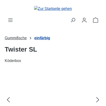
alt springen
Ware
Gummifische
einfärbig
Twister SL
Köderbox
Bildergalerie überspringen