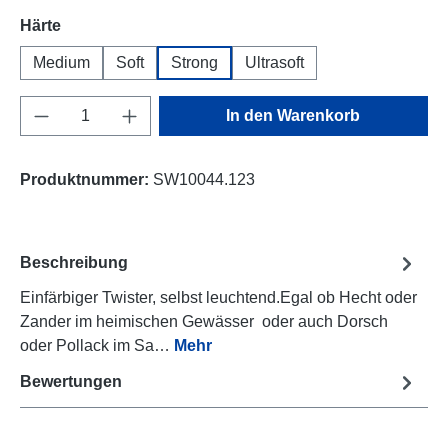
auswählen
Härte
Medium
Soft
Strong
Ultrasoft
Produkt Anzahl: Gib den gewünschten Wert e
In den Warenkorb
Produktnummer:
SW10044.123
Beschreibung
Einfärbiger Twister, selbst leuchtend.Egal ob Hecht oder
Zander im heimischen Gewässer oder auch Dorsch
oder Pollack im Sa…
Mehr
Bewertungen