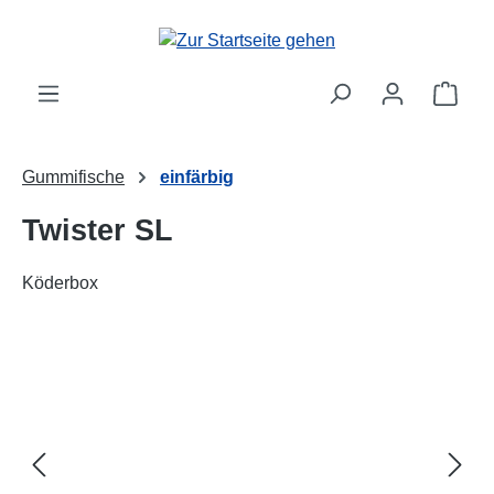
alt springen
Ware
Gummifische
einfärbig
Twister SL
Köderbox
Bildergalerie überspringen