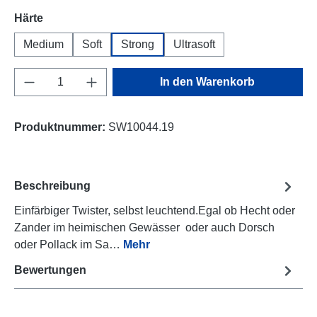
auswählen
Härte
Medium
Soft
Strong
Ultrasoft
Produkt Anzahl: Gib den gewünschten Wert e
In den Warenkorb
Produktnummer:
SW10044.19
Beschreibung
Einfärbiger Twister, selbst leuchtend.Egal ob Hecht oder
Zander im heimischen Gewässer oder auch Dorsch
oder Pollack im Sa…
Mehr
Bewertungen