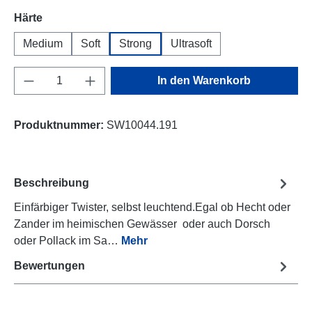
auswählen
Härte
Medium
Soft
Strong
Ultrasoft
Produkt Anzahl: Gib den gewünschten Wert e
In den Warenkorb
Produktnummer:
SW10044.191
Beschreibung
Einfärbiger Twister, selbst leuchtend.Egal ob Hecht oder
Zander im heimischen Gewässer oder auch Dorsch
oder Pollack im Sa…
Mehr
Bewertungen