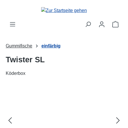
alt springen
Ware
Gummifische
einfärbig
Twister SL
Köderbox
Bildergalerie überspringen