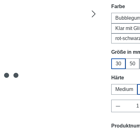
auswä
Farbe
Bubblegu
Klar mit Gli
rot-schwar
Größe in m
30
50
auswä
Härte
Medium
Produkt 
Produktnu