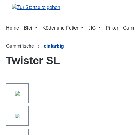
springen
Zur Hauptnavigation springen
Home
Blei
Köder und Futter
JIG
Pilker
Gumm
Gummifische
einfärbig
Twister SL
Bildergalerie überspringen