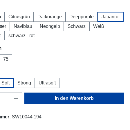
hlen
m
Citrusgrün
Darkorange
Deeppurple
Japanrot
tter
Naviblau
Neongelb
Schwarz
Weiß
z
schwarz - rot
auswählen
m
75
hlen
Soft
Strong
Ultrasoft
Anzahl: Gib den gewünschten Wert ein oder
In den Warenkorb
mmer:
SW10044.194