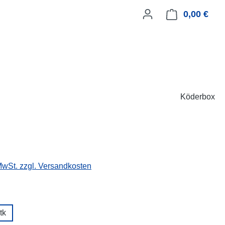
0,00 €
Ware
Köderbox
 MwSt. zzgl. Versandkosten
ählen
tk