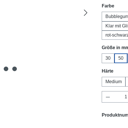
auswä
Farbe
Bubblegu
Klar mit Gli
rot-schwar
Größe in m
30
50
auswä
Härte
Medium
Produkt 
Produktnu