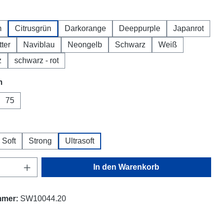
hlen
m
Citrusgrün
Darkorange
Deeppurple
Japanrot
tter
Naviblau
Neongelb
Schwarz
Weiß
z
schwarz - rot
auswählen
m
75
hlen
Soft
Strong
Ultrasoft
Anzahl: Gib den gewünschten Wert ein oder
In den Warenkorb
mmer:
SW10044.20