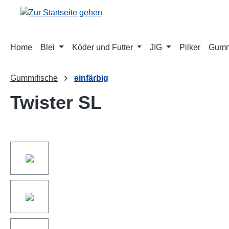
springen
Zur Hauptnavigation springen
Home
Blei
Köder und Futter
JIG
Pilker
Gumm
Gummifische
einfärbig
Twister SL
Bildergalerie überspringen