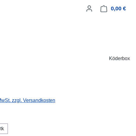
0,00 €
Ware
Köderbox
 MwSt. zzgl. Versandkosten
ählen
tk