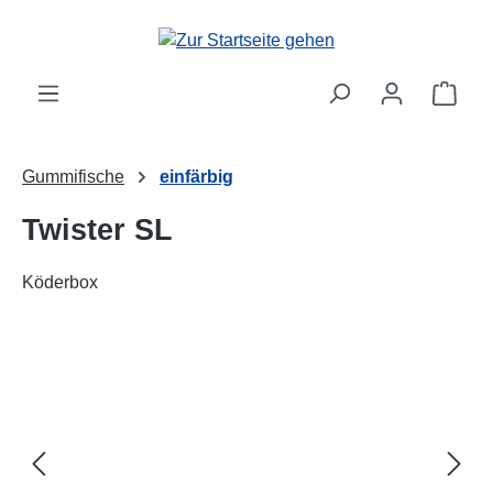
alt springen
Ware
Gummifische
einfärbig
Twister SL
Köderbox
Bildergalerie überspringen