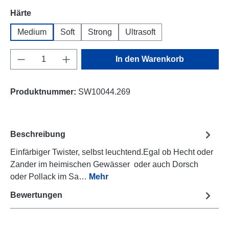
auswählen
Härte
Medium
Soft
Strong
Ultrasoft
Produkt Anzahl: Gib den gewünschten Wert e
In den Warenkorb
Produktnummer:
SW10044.269
Beschreibung
Einfärbiger Twister, selbst leuchtend.Egal ob Hecht oder
Zander im heimischen Gewässer oder auch Dorsch
oder Pollack im Sa…
Mehr
Bewertungen