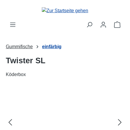
alt springen
Ware
Gummifische
einfärbig
Twister SL
Köderbox
Bildergalerie überspringen