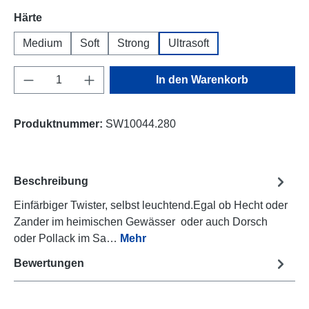
auswählen
Härte
Medium
Soft
Strong
Ultrasoft
Produkt Anzahl: Gib den gewünschten Wert e
In den Warenkorb
Produktnummer:
SW10044.280
Beschreibung
Einfärbiger Twister, selbst leuchtend.Egal ob Hecht oder
Zander im heimischen Gewässer oder auch Dorsch
oder Pollack im Sa…
Mehr
Bewertungen