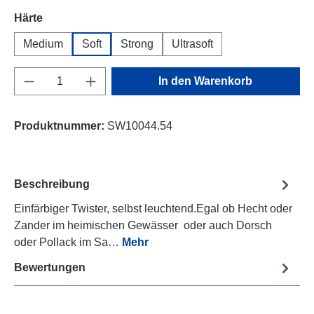
auswählen
Härte
Medium
Soft
Strong
Ultrasoft
Produkt Anzahl: Gib den gewünschten Wert e
In den Warenkorb
Produktnummer:
SW10044.54
Beschreibung
Einfärbiger Twister, selbst leuchtend.Egal ob Hecht oder
Zander im heimischen Gewässer oder auch Dorsch
oder Pollack im Sa…
Mehr
Bewertungen