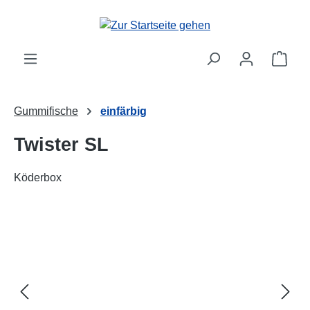
alt springen
Ware
Gummifische
einfärbig
Twister SL
Köderbox
Bildergalerie überspringen