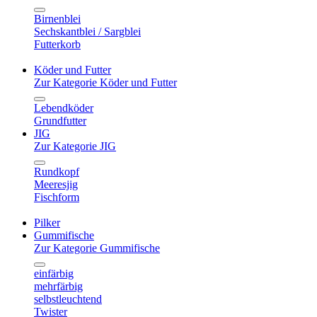
Birnenblei
Sechskantblei / Sargblei
Futterkorb
Köder und Futter
Zur Kategorie Köder und Futter
Lebendköder
Grundfutter
JIG
Zur Kategorie JIG
Rundkopf
Meeresjig
Fischform
Pilker
Gummifische
Zur Kategorie Gummifische
einfärbig
mehrfärbig
selbstleuchtend
Twister