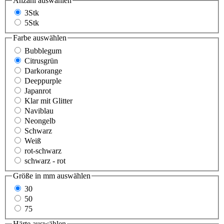
Anzahl
auswählen
3Stk
5Stk
Farbe
auswählen
Bubblegum
Citrusgrün
Darkorange
Deeppurple
Japanrot
Klar mit Glitter
Naviblau
Neongelb
Schwarz
Weiß
rot-schwarz
schwarz - rot
Größe in mm
auswählen
30
50
75
Härte
auswählen