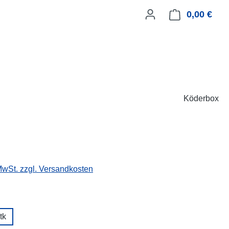
0,00 €
Ware
Köderbox
 MwSt. zzgl. Versandkosten
ählen
tk