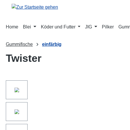
springen
Zur Hauptnavigation springen
Home
Blei
Köder und Futter
JIG
Pilker
Gumm
Gummifische
einfärbig
Twister
Bildergalerie überspringen