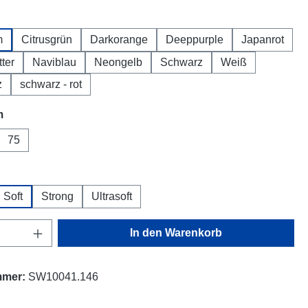
hlen
m
Citrusgrün
Darkorange
Deeppurple
Japanrot
tter
Naviblau
Neongelb
Schwarz
Weiß
z
schwarz - rot
auswählen
m
75
hlen
Soft
Strong
Ultrasoft
Anzahl: Gib den gewünschten Wert ein oder
In den Warenkorb
mmer:
SW10041.146