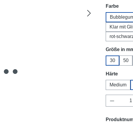
auswä
Farbe
Bubblegu
Klar mit Gli
rot-schwar
Größe in m
30
50
auswä
Härte
Medium
Produkt 
Produktnu