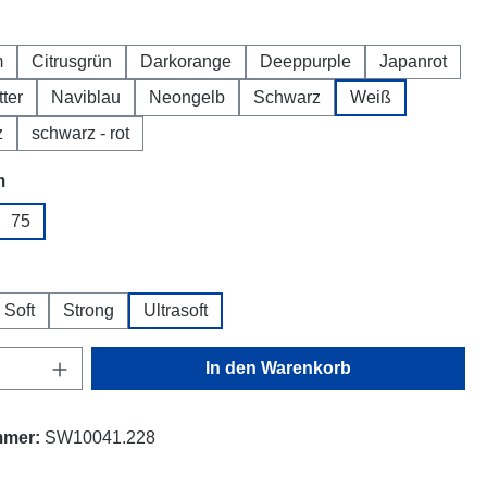
hlen
m
Citrusgrün
Darkorange
Deeppurple
Japanrot
tter
Naviblau
Neongelb
Schwarz
Weiß
z
schwarz - rot
auswählen
m
75
hlen
Soft
Strong
Ultrasoft
Anzahl: Gib den gewünschten Wert ein oder
In den Warenkorb
mmer:
SW10041.228