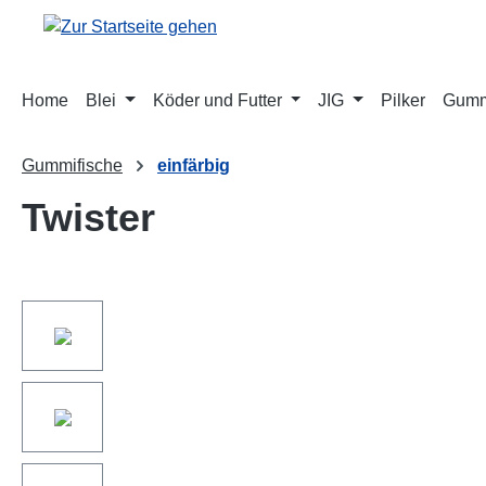
springen
Zur Hauptnavigation springen
Home
Blei
Köder und Futter
JIG
Pilker
Gumm
Gummifische
einfärbig
Twister
Bildergalerie überspringen