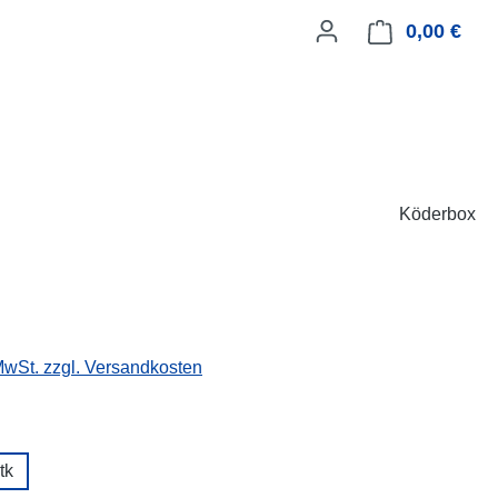
0,00 €
Ware
Köderbox
 MwSt. zzgl. Versandkosten
ählen
tk