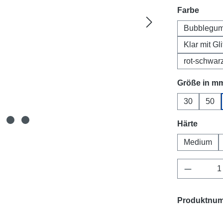
auswä
Farbe
Bubblegu
Klar mit Gli
rot-schwar
Größe in m
30
50
auswä
Härte
Medium
Produkt 
Produktnu