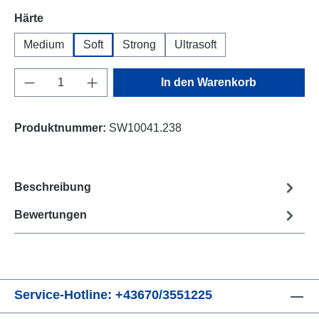
auswählen
Härte
Medium
Soft
Strong
Ultrasoft
Produkt Anzahl: Gib den gewünschten Wert e
In den Warenkorb
Produktnummer:
SW10041.238
Beschreibung
Bewertungen
Service-Hotline: +43670/3551225