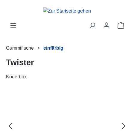
alt springen
Ware
Gummifische
einfärbig
Twister
Köderbox
Bildergalerie überspringen