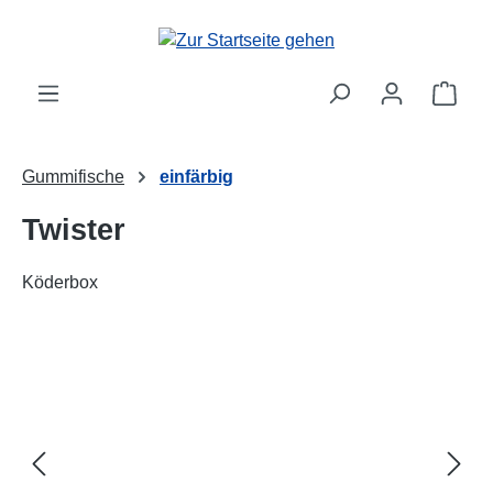
alt springen
Ware
Gummifische
einfärbig
Twister
Köderbox
Bildergalerie überspringen