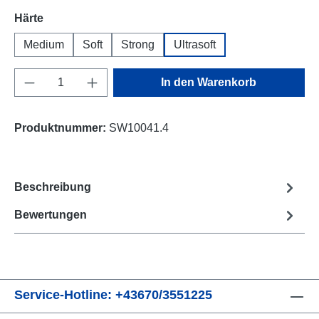
auswählen
Härte
Medium
Soft
Strong
Ultrasoft
Produkt Anzahl: Gib den gewünschten Wert e
In den Warenkorb
Produktnummer:
SW10041.4
Beschreibung
Bewertungen
Service-Hotline: +43670/3551225