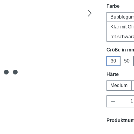
auswä
Farbe
Bubblegu
Klar mit Gli
rot-schwar
Größe in m
30
50
auswä
Härte
Medium
Produkt 
Produktnu