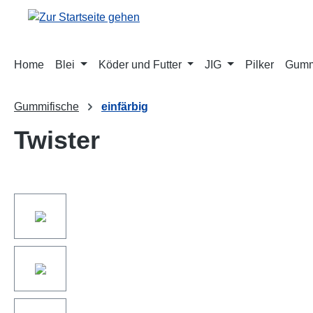
springen
Zur Hauptnavigation springen
Home
Blei
Köder und Futter
JIG
Pilker
Gumm
Gummifische
einfärbig
Twister
Bildergalerie überspringen