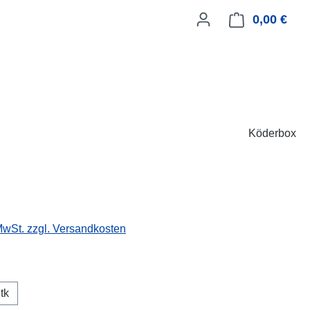
0,00 €
Ware
Köderbox
 MwSt. zzgl. Versandkosten
ählen
tk