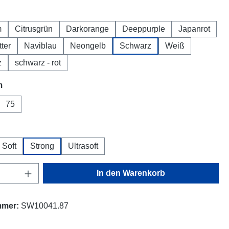
hlen
m
Citrusgrün
Darkorange
Deeppurple
Japanrot
tter
Naviblau
Neongelb
Schwarz
Weiß
z
schwarz - rot
auswählen
m
75
hlen
Soft
Strong
Ultrasoft
Anzahl: Gib den gewünschten Wert ein oder
In den Warenkorb
mmer:
SW10041.87